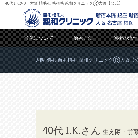
40代 I.K.さん|大阪 植毛-自毛植毛 親和クリニックⓇ大阪【公式】
当院について
治療方法
施術の流れ
大阪 植毛-自毛植毛 親和クリニックⓇ大阪【
40代 I.K.さん
生え際・前頭部