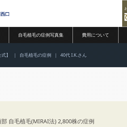
自毛植毛の症例写真集
費用について
公式】
｜
自毛植毛の症例
｜
40代 I.K.さん
 自毛植毛(MIRAI法) 2,800株の症例