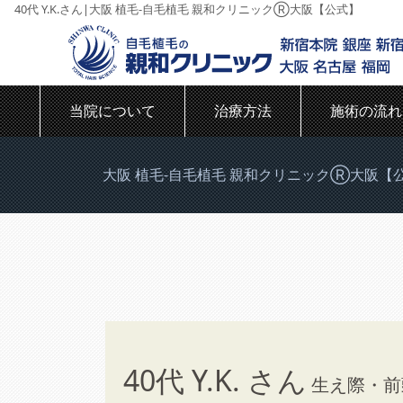
40代 Y.K.さん|大阪 植毛-自毛植毛 親和クリニックⓇ大阪【公式】
当院について
治療方法
施術の流れ
大阪 植毛-自毛植毛 親和クリニックⓇ大阪【
40代 Y.K. さん
生え際・前頭部